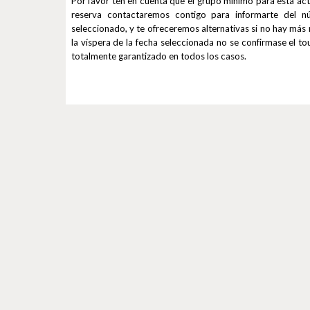
Por favor ten en cuenta que el grupo mínimo para esta ac
reserva contactaremos contigo para informarte del n
seleccionado, y te ofreceremos alternativas si no hay más 
la víspera de la fecha seleccionada no se confirmase el to
totalmente garantizado en todos los casos.