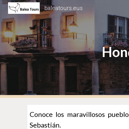
baleatours.eus
Sk
Hond
Conoce los maravillosos puebl
Sebastián.