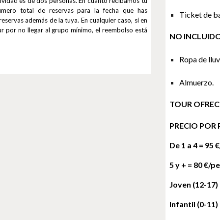
tividad es de dos personas. En cuanto recibamos tu
úmero total de reservas para la fecha que has
Ticket de b
reservas además de la tuya. En cualquier caso, si en
ur por no llegar al grupo mínimo, el reembolso está
NO INCLUIDO
Ropa de lluv
Almuerzo.
TOUR OFREC
PRECIO POR 
De 1
 a 4 = 
95
 
5 y + 
= 
80
 €/p
Joven (12-17) 
Infantil (0-11)