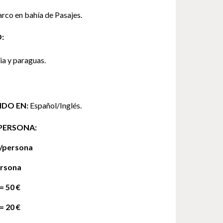
arco en bahía de Pasajes.
:
ia y paraguas.
IDO EN:
Español/Inglés.
PERSONA:
€/persona
ersona 
= 50 €
 = 20 €