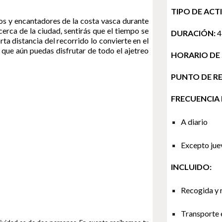
TIPO DE ACT
os y encantadores de la costa vasca durante
erca de la ciudad, sentirás que el tiempo se
DURACIÓN:
4
ta distancia del recorrido lo convierte en el
 que aún puedas disfrutar de todo el ajetreo
HORARIO DE 
PUNTO DE R
FRECUENCIA 
A diario
Excepto juev
INCLUIDO:
Recogida y r
Transporte 