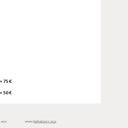
= 75 €
 = 50 €
s.eus
www
.
baleatours.eus