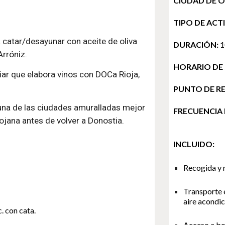
CIUDAD DE O
TIPO DE ACT
atar/desayunar con aceite de oliva
DURACIÓN:
1
Arróniz.
HORARIO DE 
r que elabora vinos con DOCa Rioja,
PUNTO DE R
una de las
ciudades amuralladas
mejor
FRECUENCIA 
ojana antes de volver a Donostia.
INCLUIDO:
Recogida y r
Transporte 
aire acondi
. con cata.
A
cceso a b