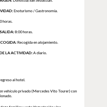
RIGEN:
Donostia/San Sebastián.
IVIDAD:
Enoturismo / Gastronomía.
0 horas.
SALIDA:
8
:00 horas.
ECOGIDA:
Recogida en alojamiento.
DE LA ACTIVIDAD:
A diario.
egreso al hotel.
en vehículo privado (Mercedes Vito Tourer) con
cionado.
odega familiar
y cata/degustación vino
.