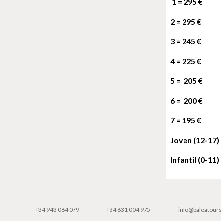
1 = 295 €
2 = 295 €
3 = 245 €
4 =
225
€
5 =
205
€
6 =
20
0 €
7 = 195 €
Joven (12-17) 
Infantil (0-11)
+34 943 064 079
+34
6
31 004 975
info@baleatour