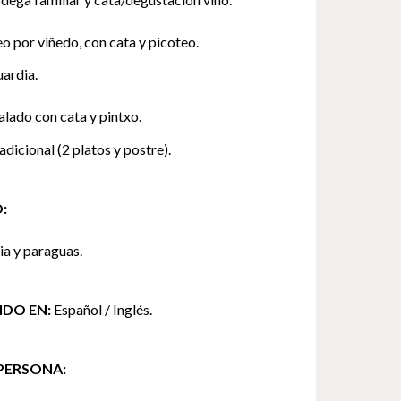
eo por viñedo, con cata y picoteo.
uardia.
calado con cata y pintxo.
dicional (2 platos y postre).
:
ia y paraguas.
IDO EN:
Español / Inglés.
PERSONA: