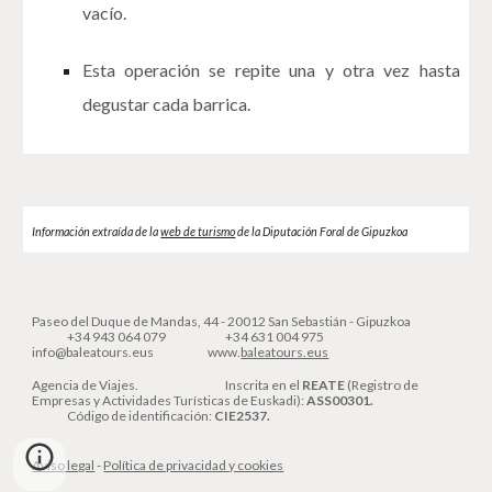
vacío.
Esta operación se repite una y otra vez hasta
degustar cada barrica.
Información extraída de la 
web de turismo
 de la Diputación Foral de Gipuzkoa
Paseo del Duque de Mandas, 44
-
20012 San Sebastián - Gipuzkoa
+34 943 064 079
+34
6
31 004 975
info@baleatours.eus
www
.
baleatours.eus
Agencia de Viajes.
Inscrita en el
REATE
(Registro de
Empresas y Actividades Turísticas de Euskadi):
ASS00301.
Código
de identificación:
CIE2537.
Aviso legal
-
Política de privacidad y cookies